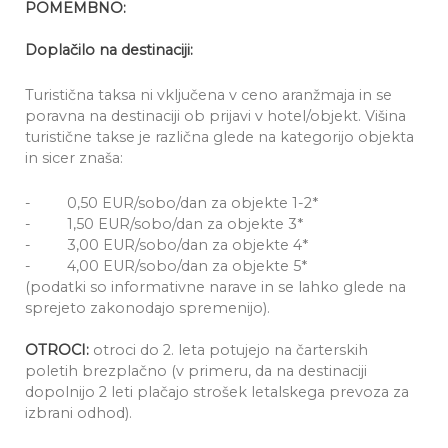
POMEMBNO:
Doplačilo na destinaciji:
Turistična taksa ni vključena v ceno aranžmaja in se
poravna na destinaciji ob prijavi v hotel/objekt. Višina
turistične takse je različna glede na kategorijo objekta
in sicer znaša:
- 0,50 EUR/sobo/dan za objekte 1-2*
- 1,50 EUR/sobo/dan za objekte 3*
- 3,00 EUR/sobo/dan za objekte 4*
- 4,00 EUR/sobo/dan za objekte 5*
(podatki so informativne narave in se lahko glede na
sprejeto zakonodajo spremenijo).
OTROCI:
otroci do 2. leta potujejo na čarterskih
poletih brezplačno (v primeru, da na destinaciji
dopolnijo 2 leti plačajo strošek letalskega prevoza za
izbrani odhod).