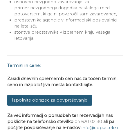
osnovno nezgodno zavarovanje, za
primer nezgodnega dogodka nastalega med
potovanjem, ki ga ni povzročil sam zavarovanec,
predstavnika agencije v informacijski poslovalnici
na letališču
storitve predstavnika v izbranem kraju vašega
letovanja.
Termini in cene:
Zaradi dnevnih sprememb cen nas z
a točen termin,
ceno in razpoložljiva mesta kontaktirajte.
Izpolnite obrazec za povpraševanje
Za več informacij o ponudbah ter rezervacijah nas
pokličite na telefonsko številko
04 620 02 30
ali pa
pošljite povpraševanje na e-naslov
info@dopustek.si