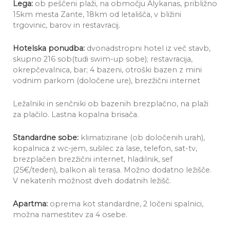
Lega:
ob peščeni pla­ži, na območju Alykanas, približno
15km mesta Zante, 18km od letališča, v bližini
trgovinic, barov in restavracij.
Hotelska ponudba:
dvonadstropni hotel iz več stavb,
skupno 216 sob(tudi swim-up sobe); restavracija,
okrepčevalnica, bar; 4 bazeni, otroški bazen z mini
vodnim parkom (določene ure), brezžični internet
Ležalniki in senčniki ob bazenih brezplačno, na plaži
za plačilo. Lastna kopalna brisača.
Standardne sobe:
klimatizirane (ob določenih urah),
kopalnica z wc-jem, sušilec za lase, telefon, sat-tv,
brezplačen brezžični internet, hladilnik, sef
(25€/teden), balkon ali terasa. Možno dodatno ležišče.
V nekaterih možnost dveh dodatnih ležišč.
Apartma:
oprema kot standardne, 2 ločeni spalnici,
možna namestitev za 4 osebe.