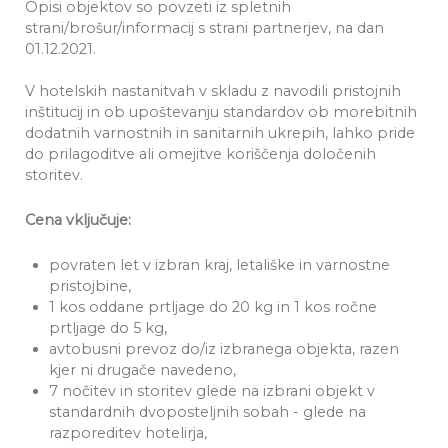
Opisi objektov so povzeti iz spletnih
strani/brošur/informacij s strani partnerjev, na dan
01.12.2021.
V hotelskih nastanitvah v skladu z navodili pristojnih
inštitucij in ob upoštevanju standardov ob morebitnih
dodatnih varnostnih in sanitarnih ukrepih, lahko pride
do prilagoditve ali omejitve koriščenja določenih
storitev.
Cena vključuje:
povraten let v izbran kraj, letališke in varnostne
pristojbine,
1 kos oddane prtljage do 20 kg in 1 kos ročne
prtljage do 5 kg,
avtobusni prevoz do/iz izbranega objekta, razen
kjer ni drugače navedeno,
7 nočitev in storitev glede na izbrani objekt v
standardnih dvoposteljnih sobah - glede na
razporeditev hotelirja,