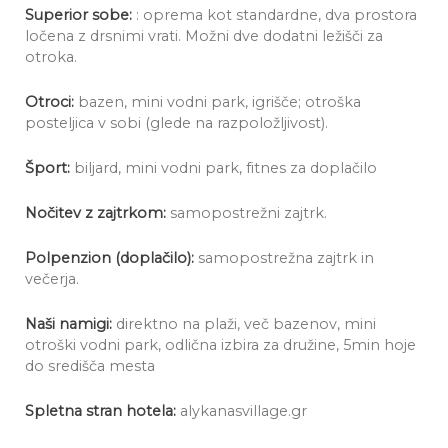
Superior sobe:
: oprema kot standardne, dva prostora
ločena z drsnimi vrati. Možni dve dodatni ležišči za
otroka.
Otroci:
bazen, mini vodni park, igrišče; otroška
posteljica v sobi (glede na razpoložljivost).
Šport:
biljard, mini vodni park, fitnes za doplačilo
Nočitev z zajtrkom:
samopostrežni zajtrk.
Polpenzion (doplačilo):
samopostrežna zajtrk in
večerja.
Naši namigi:
direktno na plaži, več bazenov, mini
otroški vodni park, odlična izbira za družine, 5min hoje
do središča mesta
Spletna stran hotela:
alykanasvillage.gr