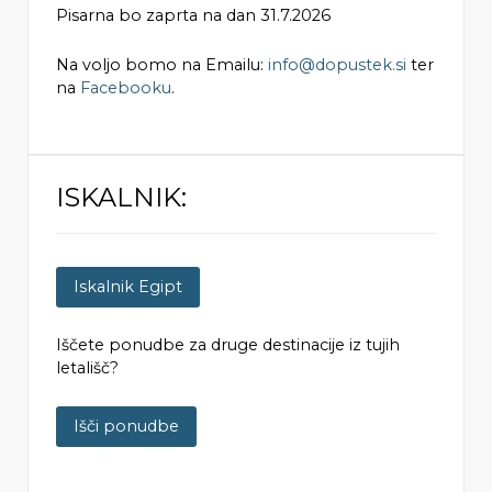
Pisarna bo zaprta na dan 31.7.2026
Na voljo bomo na Emailu:
info@dopustek.si
ter
na
Facebooku
.
ISKALNIK:
Iskalnik Egipt
Iščete ponudbe za druge destinacije iz tujih
letališč?
Išči ponudbe