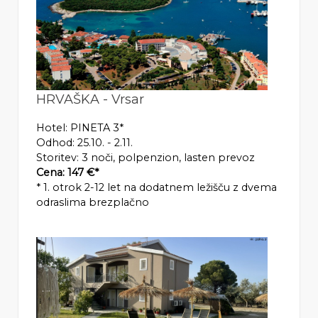
HRVAŠKA - Vrsar
Hotel: PINETA 3*
Odhod: 25.10. - 2.11.
Storitev: 3 noči, polpenzion, lasten prevoz
Cena: 147 €*
* 1. otrok 2-12 let na dodatnem ležišču z dvema
odraslima brezplačno