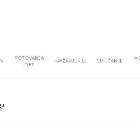
POTOVANJA
WE
AN
KRIŽARJENJE
SMUČANJE
IZLETI
3*