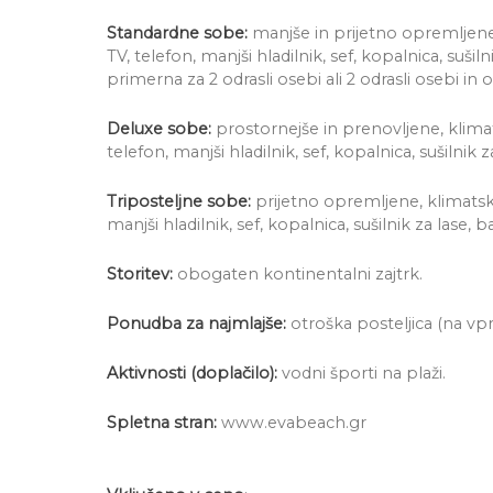
Standardne sobe:
manjše in prijetno opremljene,
TV, telefon, manjši hladilnik, sef, kopalnica, sušil
primerna za 2 odrasli osebi ali 2 odrasli osebi in 
Deluxe sobe:
prostornejše in prenovljene, klima
telefon, manjši hladilnik, sef, kopalnica, sušilnik 
Triposteljne sobe:
prijetno opremljene, klimatska
manjši hladilnik, sef, kopalnica, sušilnik za lase,
Storitev:
obogaten kontinentalni zajtrk.
Ponudba za najmlajše:
otroška posteljica (na vpr
Aktivnosti (doplačilo):
vodni športi na plaži.
Spletna stran:
www.evabeach.gr