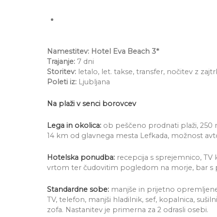
Namestitev: Hotel Eva Beach 3*
Trajanje:
7 dni
Storitev:
letalo, let. takse, transfer, nočitev z zaj
Poleti iz:
Ljubljana
Na plaži v senci borovcev
Lega in okolica:
ob peščeno prodnati plaži, 250 m 
14 km od glavnega mesta Lefkada, možnost avto
Hotelska ponudba:
recepcija s sprejemnico, TV ko
vrtom ter čudovitim pogledom na morje, bar s prigr
Standardne sobe:
manjše in prijetno opremljene,
TV, telefon, manjši hladilnik, sef, kopalnica, sušil
zofa. Nastanitev je primerna za 2 odrasli osebi.