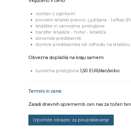
Vključeno v ceno
:
nočitev z zajtrkom
povratni letalski prevoz: Ljubljana - Lefkas (P
letališke in varnostne pristojbine
transfer letališče - hotel - letališče
slovenski predstavnik
storitve predstavnika ob odhodu na letališču
Obvezna doplačila na kraju samem:
turistična pristojbina
1,50 EUR/dan/sobo
Termini in cene:
Zaradi dnevnih sprememb cen nas z
a točen ter
Izpolnite obrazec za povpraševanje