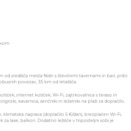
trkom
od središča mesta Nidri s številnimi tavernami in bari, pribl.
busnih povezav, 35 km od letališča.
tiček, internet kotiček, Wi-Fi, zajtrkovalnica s teraso in
izki, kavarnica, senčniki in ležalniki na plaži za doplačilo.
 klimatska naprava (doplačilo 5 €/dan), brezplačen Wi-Fi,
nik za lase, balkon. Dodatno ležišče v triposteljni sobi je